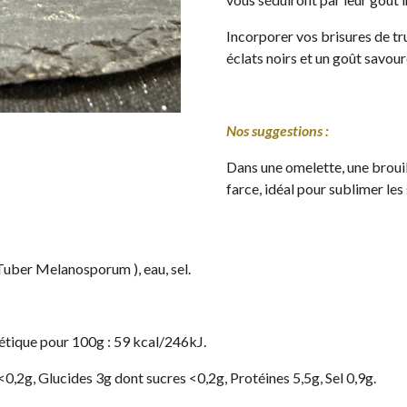
Incorporer vos brisures de tr
éclats noirs et un goût savour
Nos suggestions :
Dans une omelette, une brouil
farce, idéal pour sublimer les
 Tuber Melanosporum ), eau, sel.
étique pour 100g : 59 kcal/246kJ.
<0,2g, Glucides 3g dont sucres <0,2g, Protéines 5,5g, Sel 0,9g.