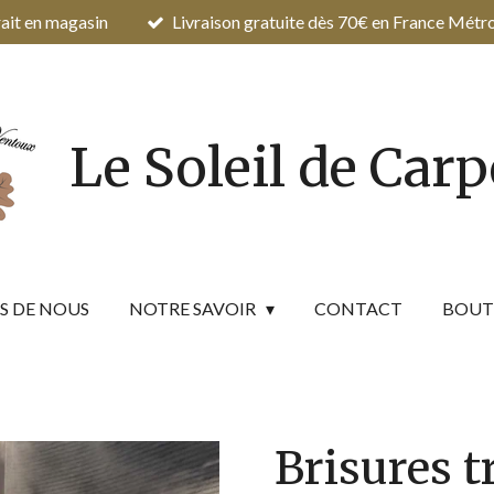
ait en magasin
Livraison gratuite dès 70€ en France Métr
Le Soleil de Car
S DE NOUS
NOTRE SAVOIR
CONTACT
BOUT
Brisures t