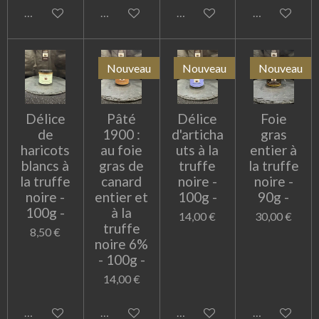
Ajouter au panier
M'avertir si disponible
Ajouter au panier
Ajouter au pa
Nouveau
Nouveau
Nouveau
Délice
Pâté
Délice
Foie
de
1900 :
d'articha
gras
haricots
au foie
uts à la
entier à
blancs à
gras de
truffe
la truffe
la truffe
canard
noire -
noire -
noire -
entier et
100g -
90g -
100g -
à la
14,00 €
30,00 €
truffe
8,50 €
noire 6%
- 100g -
14,00 €
Ajouter au panier
Ajouter au panier
Ajouter au panier
Ajouter au pa