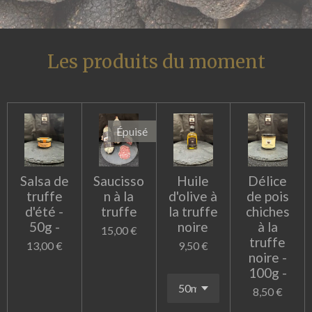
Les produits du moment
Épuisé
Salsa de
Saucisso
Huile
Délice
truffe
n à la
d'olive à
de pois
d'été -
truffe
la truffe
chiches
50g -
noire
à la
15,00 €
truffe
13,00 €
9,50 €
noire -
100g -
8,50 €