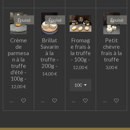
Épuisé
Épuisé
Épuisé
Crème
Brillat
Fromag
Petit
de
Savarin
e frais à
chèvre
parmesa
à la
la truffe
frais à la
n à la
truffe -
- 100g -
truffe
truffe
200g -
12,00 €
3,00 €
d'été -
14,00 €
100g -
12,00 €
M'avertir si disponible
M'avertir si disponible
Ajouter au panier
M'avertir si 