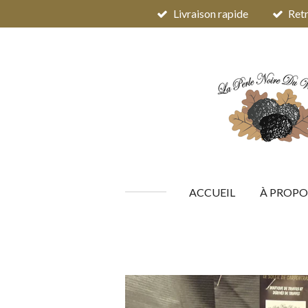
Livraison rapide
Retr
Passer
au
contenu
principal
ACCUEIL
À PROPO