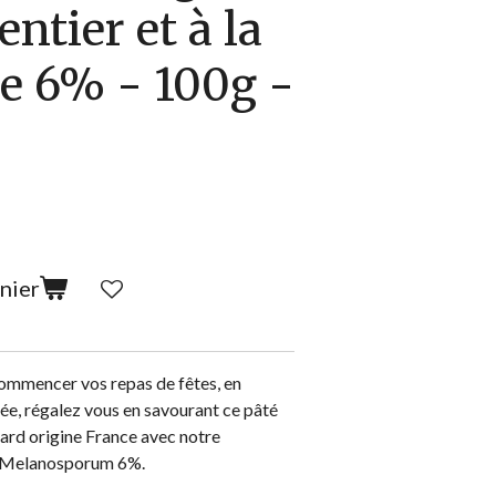
entier et à la
re 6% - 100g -
nier
ommencer vos repas de fêtes, en
née, régalez vous en savourant ce pâté
nard origine France avec notre
er Melanosporum 6%.