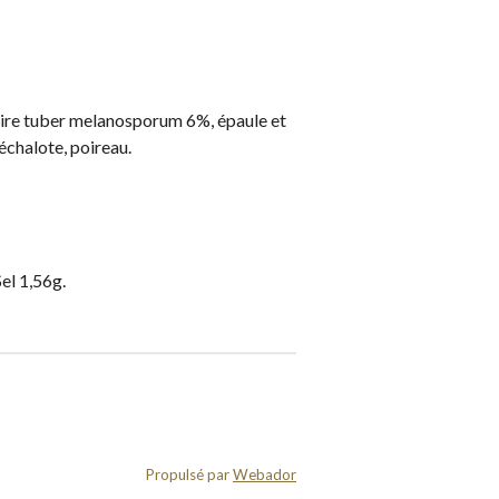
noire tuber melanosporum 6%, épaule et
 échalote, poireau.
el 1,56g.
Propulsé par
Webador