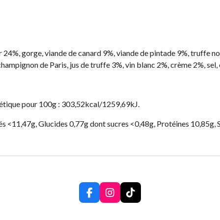
r 24%, gorge, viande de canard 9%, viande de pintade 9%, truffe 
, champignon de Paris, jus de truffe 3%, vin blanc 2%, crème 2%, sel,
étique pour 100g : 303,52kcal/1259,69kJ.
és <11,47g, Glucides 0,77g dont sucres <0,48g, Protéines 10,85g, S
F
I
T
a
n
i
c
s
k