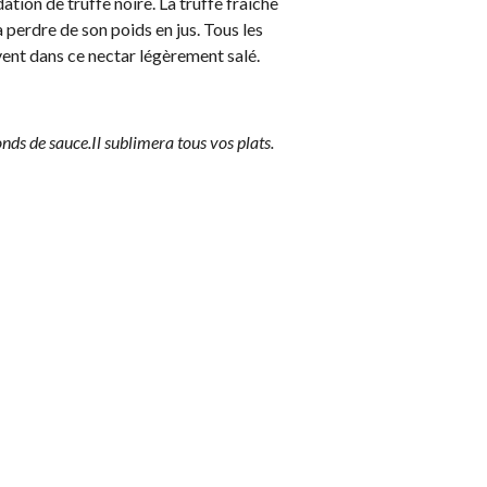
udation de truffe noire. La truffe fraîche
 perdre de son poids en jus. Tous les
vent dans ce nectar légèrement salé.
fonds de sauce.Il sublimera tous vos plats.