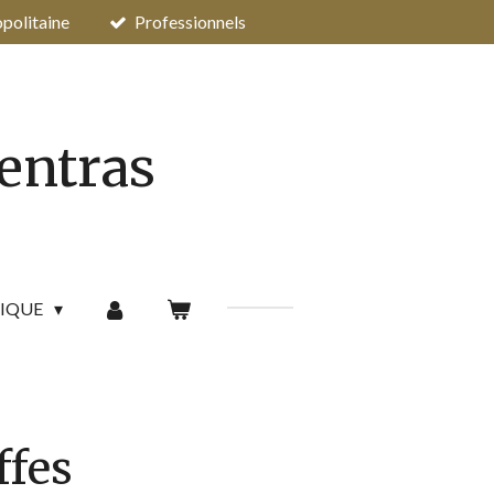
opolitaine
Professionnels
pentras
IQUE
ffes