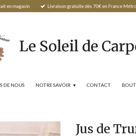
ait en magasin
Livraison gratuite dès 70€ en France Métr
Le Soleil de Car
S DE NOUS
NOTRE SAVOIR
CONTACT
BOUT
Jus de Tru